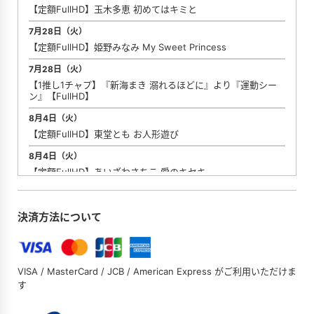
【定額FullHD】玉木多恵 初めてはキミと
7月28日（火）
【定額FullHD】姫野みなみ My Sweet Princess
7月28日（火）
【1推し1チャプ】『新海まき 溺れるほどに』より『運動シー
ン』【FullHD】
8月4日（火）
【定額FullHD】東堂とも お人形遊び
8月4日（火）
【定額FullHD】あいざわさちこ 愛のキセキ
8月18日（火）
【定額FullHD】やしろじゅり。 癒やされ天使
決済方法について
8月18日（火）
【定額FullHD】浅倉れいか 恋人はれいれい
8月18日（火）
VISA / MasterCard / JCB / American Express がご利用いただけま
す
【1推し1チャプ】『百合川サシャ 雪の中の熱情(ストラース
チ)』より『和室シーン』【FullHD】