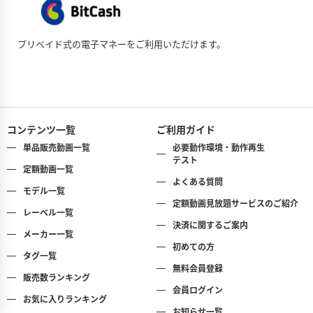
8月25日（火）
【定額FullHD】星野琴 琴のコト
8月25日（火）
プリペイド式の電子マネーをご利用いただけます。
【定額FullHD】有川燈莉 恋する季節
8月25日（火）
【1推し1チャプ】『水咲優美 優美な衝撃』より『水着シー
ン』【FullHD】
コンテンツ一覧
ご利用ガイド
単品販売動画一覧
必要動作環境・動作再生
テスト
定額動画一覧
よくある質問
モデル一覧
定額動画見放題サービスのご紹介
レーベル一覧
決済に関するご案内
メーカー一覧
初めての方
タグ一覧
無料会員登録
販売数ランキング
会員ログイン
お気に入りランキング
お知らせ一覧