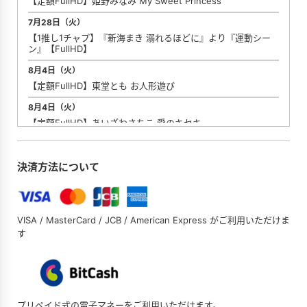
【定額FullHD】姫野みなみ My Sweet Princess
7月28日（火）
【1推し1チャプ】『新海まき 溺れるほどに』より『運動シー
ン』【FullHD】
8月4日（火）
【定額FullHD】東堂とも お人形遊び
8月4日（火）
【定額FullHD】あいざわさちこ 愛のキセキ
8月18日（火）
【定額FullHD】やしろじゅり。 癒やされ天使
決済方法について
8月18日（火）
【定額FullHD】浅倉れいか 恋人はれいれい
8月18日（火）
VISA / MasterCard / JCB / American Express がご利用いただけま
す
【1推し1チャプ】『百合川サシャ 雪の中の熱情(ストラース
チ)』より『和室シーン』【FullHD】
8月25日（火）
【定額FullHD】星野琴 琴のコト
8月25日（火）
プリペイド式の電子マネーをご利用いただけます。