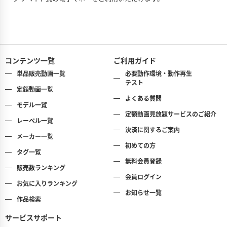
【定額FullHD】有川燈莉 恋する季節
8月25日（火）
【1推し1チャプ】『水咲優美 優美な衝撃』より『水着シー
ン』【FullHD】
コンテンツ一覧
ご利用ガイド
単品販売動画一覧
必要動作環境・動作再生
テスト
定額動画一覧
よくある質問
モデル一覧
定額動画見放題サービスのご紹介
レーベル一覧
決済に関するご案内
メーカー一覧
初めての方
タグ一覧
無料会員登録
販売数ランキング
会員ログイン
お気に入りランキング
お知らせ一覧
作品検索
サービスサポート